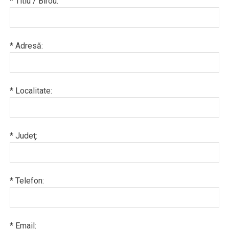
* Titlu / Birou:
* Adresă:
* Localitate:
* Judeţ:
* Telefon:
* Email: