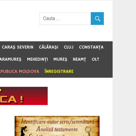
CARAŞ SEVERIN
CĂLĂRAŞI
CLUJ
CONSTANŢA
ARAMUREŞ
MEHEDINŢI
MUREŞ
NEAMŢ
OLT
EPUBLICA MOLDOVA
ÎNREGISTRARE