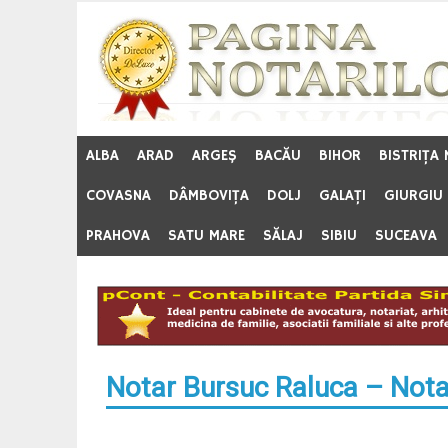
Skip
to
content
ALBA
ARAD
ARGEŞ
BACĂU
BIHOR
BISTRIŢA
COVASNA
DÂMBOVIŢA
DOLJ
GALAŢI
GIURGIU
PRAHOVA
SATU MARE
SĂLAJ
SIBIU
SUCEAVA
Notar Bursuc Raluca – Not