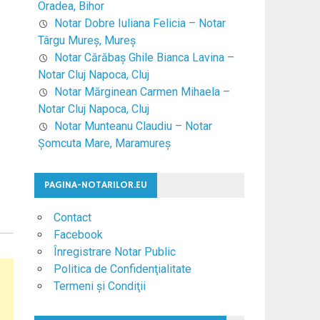
Oradea, Bihor
Notar Dobre Iuliana Felicia – Notar
Târgu Mureş, Mureş
Notar Cărăbaş Ghile Bianca Lavina –
Notar Cluj Napoca, Cluj
Notar Mărginean Carmen Mihaela –
Notar Cluj Napoca, Cluj
Notar Munteanu Claudiu – Notar
Şomcuta Mare, Maramureş
PAGINA-NOTARILOR.EU
Contact
Facebook
Înregistrare Notar Public
Politica de Confidenţialitate
Termeni şi Condiţii