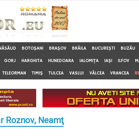
 NĂSĂUD
BOTOŞANI
BRAŞOV
BRĂILA
BUCUREŞTI
BUZĂU
GORJ
HARGHITA
HUNEDOARA
IALOMIŢA
IAŞI
ILFOV
M
TELEORMAN
TIMIŞ
TULCEA
VASLUI
VÂLCEA
VRANCEA
R
ar Roznov, Neamţ