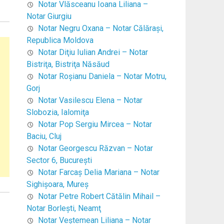
Notar Vlăsceanu Ioana Liliana –
Notar Giurgiu
Notar Negru Oxana – Notar Călăraşi,
Republica Moldova
Notar Diţiu Iulian Andrei – Notar
Bistriţa, Bistriţa Năsăud
Notar Roşianu Daniela – Notar Motru,
Gorj
Notar Vasilescu Elena – Notar
Slobozia, Ialomiţa
Notar Pop Sergiu Mircea – Notar
Baciu, Cluj
Notar Georgescu Răzvan – Notar
Sector 6, Bucureşti
Notar Farcaş Delia Mariana – Notar
Sighişoara, Mureş
Notar Petre Robert Cătălin Mihail –
Notar Borleşti, Neamţ
Notar Veştemean Liliana – Notar