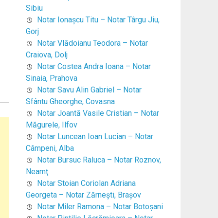
Sibiu
Notar Ionaşcu Titu – Notar Târgu Jiu,
Gorj
Notar Vlădoianu Teodora – Notar
Craiova, Dolj
Notar Costea Andra Ioana – Notar
Sinaia, Prahova
Notar Savu Alin Gabriel – Notar
Sfântu Gheorghe, Covasna
Notar Joantă Vasile Cristian – Notar
Măgurele, Ilfov
Notar Luncean Ioan Lucian – Notar
Câmpeni, Alba
Notar Bursuc Raluca – Notar Roznov,
Neamţ
Notar Stoian Coriolan Adriana
Georgeta – Notar Zărneşti, Braşov
Notar Miler Ramona – Notar Botoşani