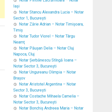
Notar Pintilie Lăcrămioara – Notar
Iaşi
Notar Stancu Alexandra Lucia – Notar
Sector 1, Bucureşti
Notar Zărie Adrian – Notar Timişoara,
Timiş
Notar Tudor Viorel – Notar Târgu
Neamţ
Notar Păuşan Delia – Notar Cluj
Napoca, Cluj
Notar Şerbănescu Stîngă Ioana –
Notar Sector 3, Bucureşti
Notar Ungureanu Olimpia – Notar
Braşov
Notar Aristotel Argentina – Notar
Sector 3, Bucureşti
Notar Costache Mihaela Camelia –
Notar Sector 3, Bucureşti
Notar Bonchiş Andreea Maria – Notar