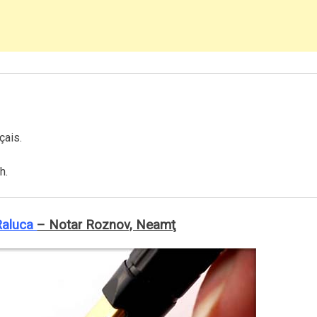
çais.
h.
Raluca
– Notar Roznov, Neamţ