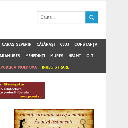
CARAŞ SEVERIN
CĂLĂRAŞI
CLUJ
CONSTANŢA
ARAMUREŞ
MEHEDINŢI
MUREŞ
NEAMŢ
OLT
EPUBLICA MOLDOVA
ÎNREGISTRARE