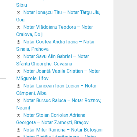
Sibiu
Notar Ionaşcu Titu – Notar Târgu Jiu,
Gorj
Notar Vlădoianu Teodora – Notar
Craiova, Dolj
Notar Costea Andra Ioana – Notar
Sinaia, Prahova
Notar Savu Alin Gabriel – Notar
Sfântu Gheorghe, Covasna
Notar Joantă Vasile Cristian – Notar
Măgurele, Ilfov
Notar Luncean Ioan Lucian – Notar
Câmpeni, Alba
Notar Bursuc Raluca – Notar Roznov,
Neamţ
Notar Stoian Coriolan Adriana
Georgeta – Notar Zărneşti, Braşov
Notar Miler Ramona – Notar Botoşani