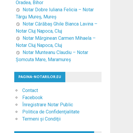
Oradea, Bihor
Notar Dobre Iuliana Felicia – Notar
Târgu Mureş, Mureş
Notar Cărăbaş Ghile Bianca Lavina –
Notar Cluj Napoca, Cluj
Notar Mărginean Carmen Mihaela –
Notar Cluj Napoca, Cluj
Notar Munteanu Claudiu – Notar
Şomcuta Mare, Maramureş
PAGINA-NOTARILOR.EU
Contact
Facebook
Înregistrare Notar Public
Politica de Confidenţialitate
Termeni şi Condiţii