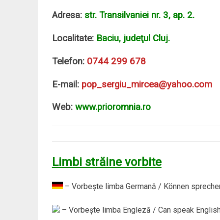
Adresa:
str. Transilvaniei nr. 3, ap. 2.
Localitate:
Baciu, judeţul Cluj.
Telefon:
0744 299 678
E-mail:
pop_sergiu_mircea@yahoo.com
Web:
www.prioromnia.ro
Limbi străine vorbite
– Vorbeşte limba Germană / Können spreche
– Vorbeşte limba Engleză / Can speak English