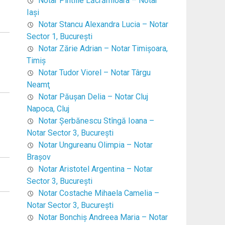
Notar Pintilie Lăcrămioara – Notar
Iaşi
Notar Stancu Alexandra Lucia – Notar
Sector 1, Bucureşti
Notar Zărie Adrian – Notar Timişoara,
Timiş
Notar Tudor Viorel – Notar Târgu
Neamţ
Notar Păuşan Delia – Notar Cluj
Napoca, Cluj
Notar Şerbănescu Stîngă Ioana –
Notar Sector 3, Bucureşti
Notar Ungureanu Olimpia – Notar
Braşov
Notar Aristotel Argentina – Notar
Sector 3, Bucureşti
Notar Costache Mihaela Camelia –
Notar Sector 3, Bucureşti
Notar Bonchiş Andreea Maria – Notar