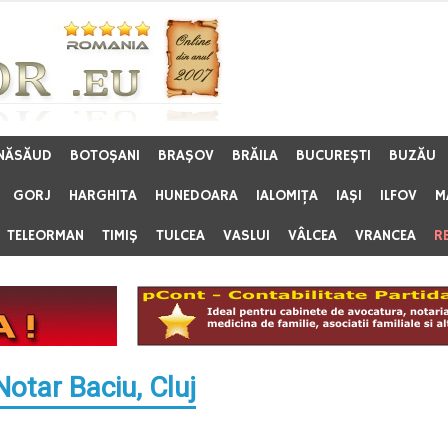
 NĂSĂUD
BOTOŞANI
BRAŞOV
BRĂILA
BUCUREŞTI
BUZĂU
GORJ
HARGHITA
HUNEDOARA
IALOMIŢA
IAŞI
ILFOV
M
TELEORMAN
TIMIŞ
TULCEA
VASLUI
VÂLCEA
VRANCEA
R
otar Baciu, Cluj