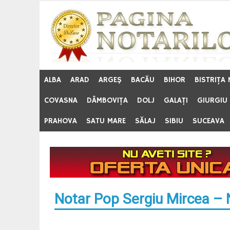
Skip
to
content
ALBA
ARAD
ARGEŞ
BACĂU
BIHOR
BISTRIŢA
COVASNA
DÂMBOVIŢA
DOLJ
GALAŢI
GIURGIU
PRAHOVA
SATU MARE
SĂLAJ
SIBIU
SUCEAVA
Notar Pop Sergiu Mircea – N