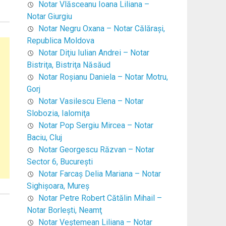
Notar Vlăsceanu Ioana Liliana –
Notar Giurgiu
Notar Negru Oxana – Notar Călăraşi,
Republica Moldova
Notar Diţiu Iulian Andrei – Notar
Bistriţa, Bistriţa Năsăud
Notar Roşianu Daniela – Notar Motru,
Gorj
Notar Vasilescu Elena – Notar
Slobozia, Ialomiţa
Notar Pop Sergiu Mircea – Notar
Baciu, Cluj
Notar Georgescu Răzvan – Notar
Sector 6, Bucureşti
Notar Farcaş Delia Mariana – Notar
Sighişoara, Mureş
Notar Petre Robert Cătălin Mihail –
Notar Borleşti, Neamţ
Notar Veştemean Liliana – Notar