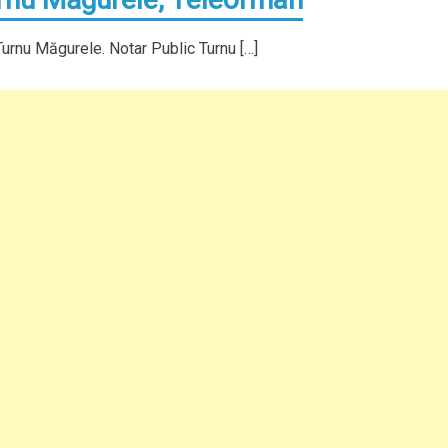
urnu Măgurele. Notar Public Turnu […]