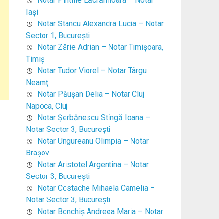
Notar Pintilie Lăcrămioara – Notar
Iaşi
Notar Stancu Alexandra Lucia – Notar
Sector 1, Bucureşti
Notar Zărie Adrian – Notar Timişoara,
Timiş
Notar Tudor Viorel – Notar Târgu
Neamţ
Notar Păuşan Delia – Notar Cluj
Napoca, Cluj
Notar Şerbănescu Stîngă Ioana –
Notar Sector 3, Bucureşti
Notar Ungureanu Olimpia – Notar
Braşov
Notar Aristotel Argentina – Notar
Sector 3, Bucureşti
Notar Costache Mihaela Camelia –
Notar Sector 3, Bucureşti
Notar Bonchiş Andreea Maria – Notar