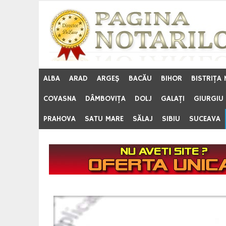
Skip
to
content
ALBA
ARAD
ARGEŞ
BACĂU
BIHOR
BISTRIŢA
COVASNA
DÂMBOVIŢA
DOLJ
GALAŢI
GIURGIU
PRAHOVA
SATU MARE
SĂLAJ
SIBIU
SUCEAVA