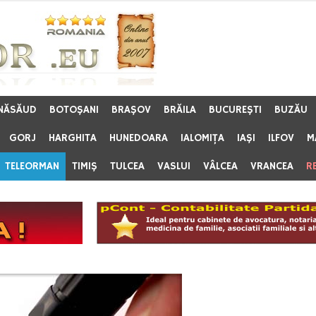
 NĂSĂUD
BOTOŞANI
BRAŞOV
BRĂILA
BUCUREŞTI
BUZĂU
GORJ
HARGHITA
HUNEDOARA
IALOMIŢA
IAŞI
ILFOV
M
TELEORMAN
TIMIŞ
TULCEA
VASLUI
VÂLCEA
VRANCEA
R