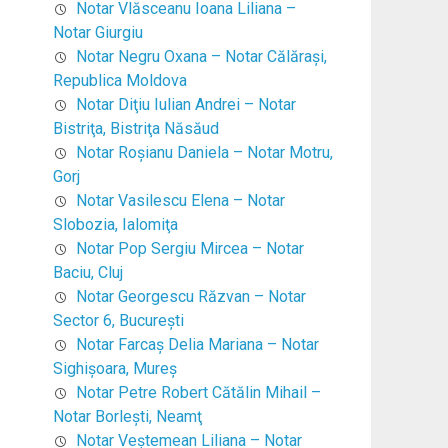
Notar Vlăsceanu Ioana Liliana –
Notar Giurgiu
Notar Negru Oxana – Notar Călăraşi,
Republica Moldova
Notar Diţiu Iulian Andrei – Notar
Bistriţa, Bistriţa Năsăud
Notar Roşianu Daniela – Notar Motru,
Gorj
Notar Vasilescu Elena – Notar
Slobozia, Ialomiţa
Notar Pop Sergiu Mircea – Notar
Baciu, Cluj
Notar Georgescu Răzvan – Notar
Sector 6, Bucureşti
Notar Farcaş Delia Mariana – Notar
Sighişoara, Mureş
Notar Petre Robert Cătălin Mihail –
Notar Borleşti, Neamţ
Notar Veştemean Liliana – Notar