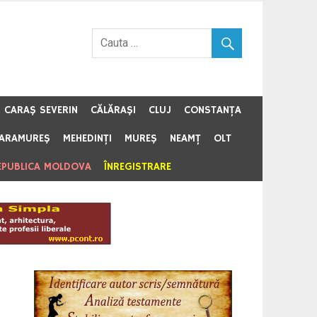
CARAŞ SEVERIN
CĂLĂRAŞI
CLUJ
CONSTANŢA
ARAMUREŞ
MEHEDINŢI
MUREŞ
NEAMŢ
OLT
EPUBLICA MOLDOVA
ÎNREGISTRARE