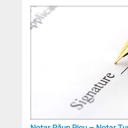
Notar Păun Picu – Notar T