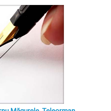
urnu Măgurele, Teleorman