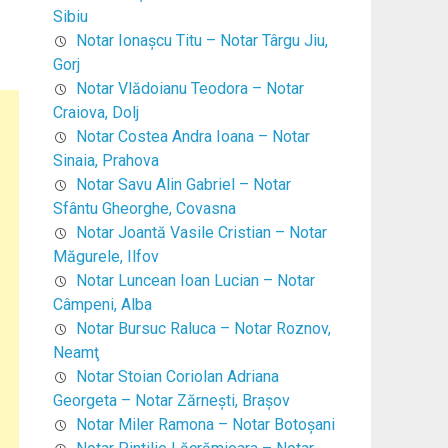
Sibiu
Notar Ionaşcu Titu – Notar Târgu Jiu,
Gorj
Notar Vlădoianu Teodora – Notar
Craiova, Dolj
Notar Costea Andra Ioana – Notar
Sinaia, Prahova
Notar Savu Alin Gabriel – Notar
Sfântu Gheorghe, Covasna
Notar Joantă Vasile Cristian – Notar
Măgurele, Ilfov
Notar Luncean Ioan Lucian – Notar
Câmpeni, Alba
Notar Bursuc Raluca – Notar Roznov,
Neamţ
Notar Stoian Coriolan Adriana
Georgeta – Notar Zărneşti, Braşov
Notar Miler Ramona – Notar Botoşani