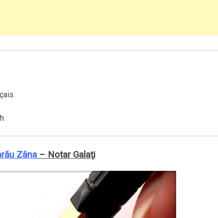
çais.
h.
rău Zâna
– Notar Galaţi