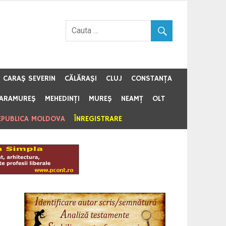
CARAŞ SEVERIN
CĂLĂRAŞI
CLUJ
CONSTANŢA
ARAMUREŞ
MEHEDINŢI
MUREŞ
NEAMŢ
OLT
EPUBLICA MOLDOVA
ÎNREGISTRARE