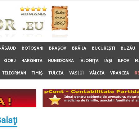
 NĂSĂUD
BOTOŞANI
BRAŞOV
BRĂILA
BUCUREŞTI
BUZĂU
GORJ
HARGHITA
HUNEDOARA
IALOMIŢA
IAŞI
ILFOV
M
TELEORMAN
TIMIŞ
TULCEA
VASLUI
VÂLCEA
VRANCEA
R
alaţi