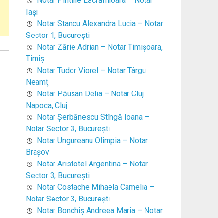
Notar Pintilie Lăcrămioara – Notar
Iaşi
Notar Stancu Alexandra Lucia – Notar
Sector 1, Bucureşti
Notar Zărie Adrian – Notar Timişoara,
Timiş
Notar Tudor Viorel – Notar Târgu
Neamţ
Notar Păuşan Delia – Notar Cluj
Napoca, Cluj
Notar Şerbănescu Stîngă Ioana –
Notar Sector 3, Bucureşti
Notar Ungureanu Olimpia – Notar
Braşov
Notar Aristotel Argentina – Notar
Sector 3, Bucureşti
Notar Costache Mihaela Camelia –
Notar Sector 3, Bucureşti
Notar Bonchiş Andreea Maria – Notar