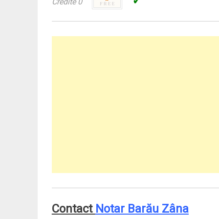
✓
Credite 0
Contact
Notar Barău Zâna