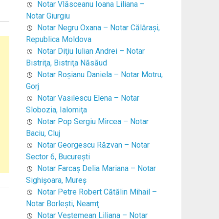
Notar Vlăsceanu Ioana Liliana –
Notar Giurgiu
Notar Negru Oxana – Notar Călăraşi,
Republica Moldova
Notar Diţiu Iulian Andrei – Notar
Bistriţa, Bistriţa Năsăud
Notar Roşianu Daniela – Notar Motru,
Gorj
Notar Vasilescu Elena – Notar
Slobozia, Ialomiţa
Notar Pop Sergiu Mircea – Notar
Baciu, Cluj
Notar Georgescu Răzvan – Notar
Sector 6, Bucureşti
Notar Farcaş Delia Mariana – Notar
Sighişoara, Mureş
Notar Petre Robert Cătălin Mihail –
Notar Borleşti, Neamţ
Notar Veştemean Liliana – Notar