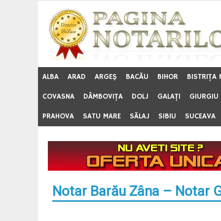
Skip
to
content
ALBA
ARAD
ARGEŞ
BACĂU
BIHOR
BISTRIŢA
COVASNA
DÂMBOVIŢA
DOLJ
GALAŢI
GIURGIU
PRAHOVA
SATU MARE
SĂLAJ
SIBIU
SUCEAVA
Notar Barău Zâna – Notar G