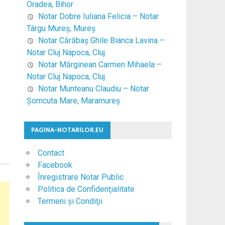
Oradea, Bihor
Notar Dobre Iuliana Felicia – Notar
Târgu Mureş, Mureş
Notar Cărăbaş Ghile Bianca Lavina –
Notar Cluj Napoca, Cluj
Notar Mărginean Carmen Mihaela –
Notar Cluj Napoca, Cluj
Notar Munteanu Claudiu – Notar
Şomcuta Mare, Maramureş
PAGINA-NOTARILOR.EU
Contact
Facebook
Înregistrare Notar Public
Politica de Confidenţialitate
Termeni şi Condiţii