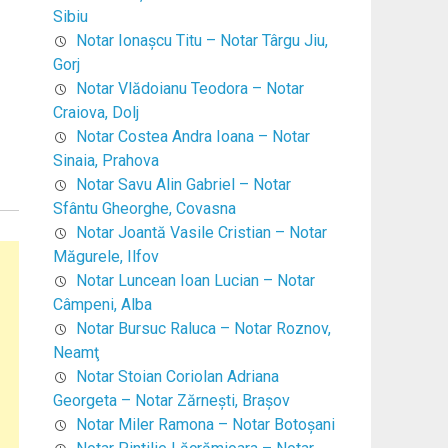
Sibiu
Notar Ionaşcu Titu – Notar Târgu Jiu,
Gorj
Notar Vlădoianu Teodora – Notar
Craiova, Dolj
Notar Costea Andra Ioana – Notar
Sinaia, Prahova
Notar Savu Alin Gabriel – Notar
Sfântu Gheorghe, Covasna
Notar Joantă Vasile Cristian – Notar
Măgurele, Ilfov
Notar Luncean Ioan Lucian – Notar
Câmpeni, Alba
Notar Bursuc Raluca – Notar Roznov,
Neamţ
Notar Stoian Coriolan Adriana
Georgeta – Notar Zărneşti, Braşov
Notar Miler Ramona – Notar Botoşani