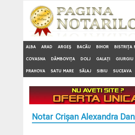
Skip
to
content
ALBA
ARAD
ARGEŞ
BACĂU
BIHOR
BISTRIŢA
COVASNA
DÂMBOVIŢA
DOLJ
GALAŢI
GIURGIU
PRAHOVA
SATU MARE
SĂLAJ
SIBIU
SUCEAVA
Notar Crişan Alexandra Dan