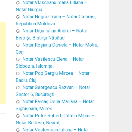
Notar Vlăsceanu Ioana Liliana –
Notar Giurgiu
Notar Negru Oxana – Notar Călăraşi,
Republica Moldova
Notar Diţiu Iulian Andrei – Notar
Bistriţa, Bistriţa Năsăud
Notar Roşianu Daniela – Notar Motru,
Gorj
Notar Vasilescu Elena – Notar
Slobozia, Ialomiţa
Notar Pop Sergiu Mircea – Notar
Baciu, Cluj
Notar Georgescu Răzvan – Notar
Sector 6, Bucureşti
Notar Farcaş Delia Mariana – Notar
Sighişoara, Mureş
Notar Petre Robert Cătălin Mihail –
Notar Borleşti, Neamţ
Notar Veştemean Liliana – Notar