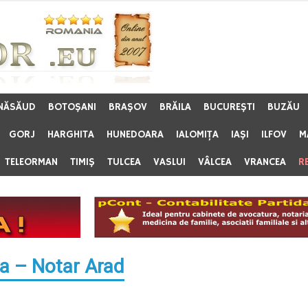
 NĂSĂUD
BOTOŞANI
BRAŞOV
BRĂILA
BUCUREŞTI
BUZĂU
GORJ
HARGHITA
HUNEDOARA
IALOMIŢA
IAŞI
ILFOV
M
TELEORMAN
TIMIŞ
TULCEA
VASLUI
VÂLCEA
VRANCEA
R
a – Notar Arad