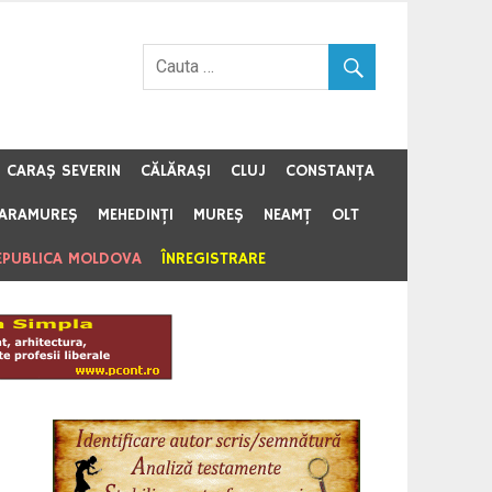
CARAŞ SEVERIN
CĂLĂRAŞI
CLUJ
CONSTANŢA
ARAMUREŞ
MEHEDINŢI
MUREŞ
NEAMŢ
OLT
EPUBLICA MOLDOVA
ÎNREGISTRARE