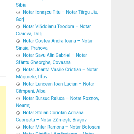
Sibiu
Notar Ionaşcu Titu – Notar Târgu Jiu,
Gorj
Notar Vlădoianu Teodora – Notar
Craiova, Dolj
Notar Costea Andra Ioana – Notar
Sinaia, Prahova
Notar Savu Alin Gabriel – Notar
Sfântu Gheorghe, Covasna
Notar Joantă Vasile Cristian – Notar
Măgurele, Ilfov
Notar Luncean Ioan Lucian – Notar
Câmpeni, Alba
Notar Bursuc Raluca – Notar Roznov,
Neamţ
Notar Stoian Coriolan Adriana
Georgeta – Notar Zărneşti, Braşov
Notar Miler Ramona – Notar Botoşani