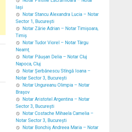
Notar Pintilie Lăcrămioara – Notar
Iaşi
Notar Stancu Alexandra Lucia – Notar
Sector 1, Bucureşti
Notar Zărie Adrian – Notar Timişoara,
Timiş
Notar Tudor Viorel – Notar Târgu
Neamţ
Notar Păuşan Delia – Notar Cluj
Napoca, Cluj
Notar Şerbănescu Stîngă Ioana –
Notar Sector 3, Bucureşti
Notar Ungureanu Olimpia – Notar
Braşov
Notar Aristotel Argentina – Notar
Sector 3, Bucureşti
Notar Costache Mihaela Camelia –
Notar Sector 3, Bucureşti
Notar Bonchiş Andreea Maria – Notar