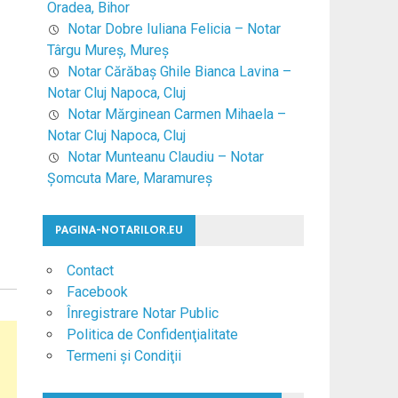
Oradea, Bihor
Notar Dobre Iuliana Felicia – Notar
Târgu Mureş, Mureş
Notar Cărăbaş Ghile Bianca Lavina –
Notar Cluj Napoca, Cluj
Notar Mărginean Carmen Mihaela –
Notar Cluj Napoca, Cluj
Notar Munteanu Claudiu – Notar
Şomcuta Mare, Maramureş
PAGINA-NOTARILOR.EU
Contact
Facebook
Înregistrare Notar Public
Politica de Confidenţialitate
Termeni şi Condiţii