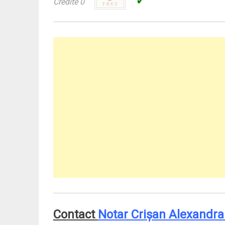
✓
Credite 0
Contact
Notar Crişan Alexandr